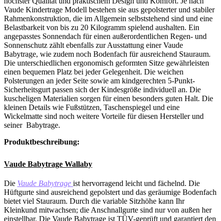
höchster Qualität und praktischem Design und Komfort. Je nach
Vaude Kindertrage Modell bestehen sie aus gepolsterter und stabiler
Rahmenkonstruktion, die im Allgemein selbststehend sind und eine
Belastbarkeit von bis zu 20 Kilogramm spielend aushalten. Ein
angepasstes Sonnendach für einen außerordentlichen Regen- und
Sonnenschutz zählt ebenfalls zur Ausstattung einer Vaude
Babytrage, wie zudem noch Bodenfach für ausreichend Stauraum.
Die unterschiedlichen ergonomisch geformten Sitze gewährleisten
einen bequemen Platz bei jeder Gelegenheit. Die weichen
Polsterungen an jeder Seite sowie am kindgerechten 5-Punkt-
Sicherheitsgurt passen sich der Kindesgröße individuell an. Die
kuscheligen Materialien sorgen für einen besonders guten Halt. Die
kleinen Details wie Fußstützen, Taschenspiegel und eine
Wickelmatte sind noch weitere Vorteile für diesen Hersteller und
seiner Babytrage.
Produktbeschreibung:
Vaude Babytrage Wallaby
Die
Vaude Babytrage
ist hervorragend leicht und fächelnd. Die
Hüftgurte sind ausreichend gepolstert und das geräumige Bodenfach
bietet viel Stauraum. Durch die variable Sitzhöhe kann Ihr
Kleinkund mitwachsen; die Anschnallgurte sind nur von außen her
einstellbar. Die Vaude Babytrage ist TÜV-geprüft und garantiert den