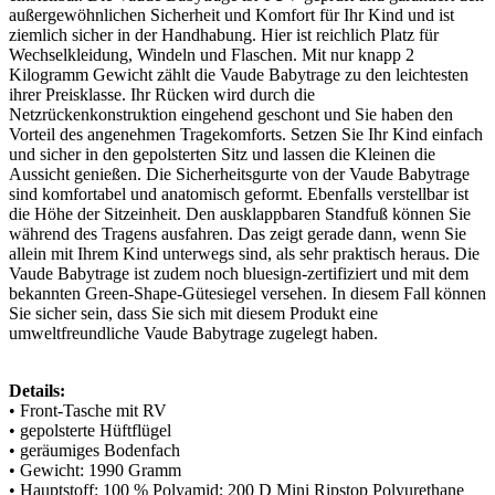
außergewöhnlichen Sicherheit und Komfort für Ihr Kind und ist
ziemlich sicher in der Handhabung. Hier ist reichlich Platz für
Wechselkleidung, Windeln und Flaschen. Mit nur knapp 2
Kilogramm Gewicht zählt die Vaude Babytrage zu den leichtesten
ihrer Preisklasse. Ihr Rücken wird durch die
Netzrückenkonstruktion eingehend geschont und Sie haben den
Vorteil des angenehmen Tragekomforts. Setzen Sie Ihr Kind einfach
und sicher in den gepolsterten Sitz und lassen die Kleinen die
Aussicht genießen. Die Sicherheitsgurte von der Vaude Babytrage
sind komfortabel und anatomisch geformt. Ebenfalls verstellbar ist
die Höhe der Sitzeinheit. Den ausklappbaren Standfuß können Sie
während des Tragens ausfahren. Das zeigt gerade dann, wenn Sie
allein mit Ihrem Kind unterwegs sind, als sehr praktisch heraus. Die
Vaude Babytrage ist zudem noch bluesign-zertifiziert und mit dem
bekannten Green-Shape-Gütesiegel versehen. In diesem Fall können
Sie sicher sein, dass Sie sich mit diesem Produkt eine
umweltfreundliche Vaude Babytrage zugelegt haben.
Details:
• Front-Tasche mit RV
• gepolsterte Hüftflügel
• geräumiges Bodenfach
• Gewicht: 1990 Gramm
• Hauptstoff: 100 % Polyamid; 200 D Mini Ripstop Polyurethane